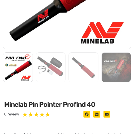
Minelab Pin Pointer Profind 40
★
★
★
★
★
0 review