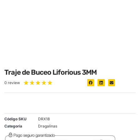
Traje de Buceo Liforious 3MM
★
★
★
★
★
0 review
Código SKU
DRX18
Categoría
Dragalinas