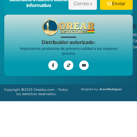
Enviar
informativo
S
Mi
Ce
Distribuidor autorizado:
Se
Importamos productos de primera calidad a los mejores
precios
Copyright ©2025 Orearbo.com - Todos
Designed by:
Arnol Rodriguez
los derechos reservados