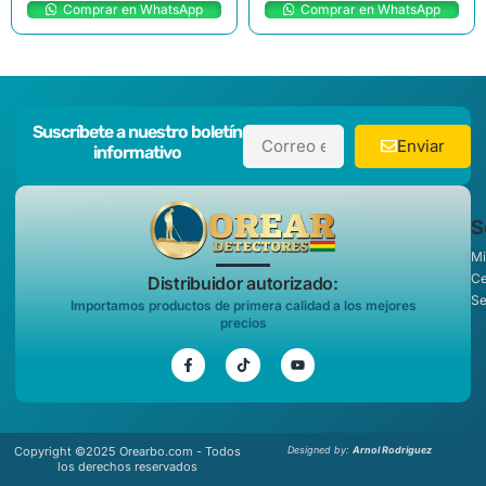
Comprar en WhatsApp
Comprar en WhatsApp
Suscríbete a nuestro boletín
Enviar
informativo
S
Mi
Ce
Distribuidor autorizado:
Se
Importamos productos de primera calidad a los mejores
precios
Copyright ©2025 Orearbo.com - Todos
Designed by:
Arnol Rodriguez
los derechos reservados