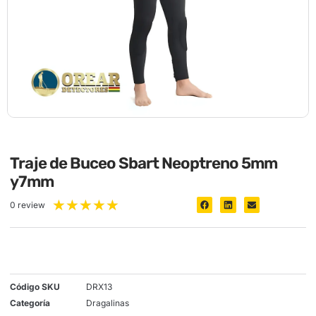
Traje de Buceo Sbart Neoptreno 5mm
y7mm
★
★
★
★
★
0 review
Código SKU
DRX13
Categoría
Dragalinas