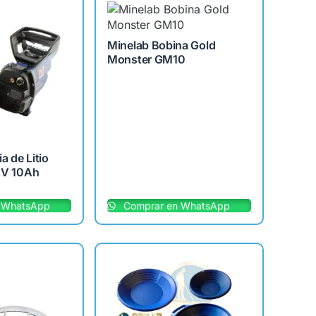
Minelab Bobina Gold
Monster GM10
a de Litio
 V 10Ah
 WhatsApp
Comprar en WhatsApp