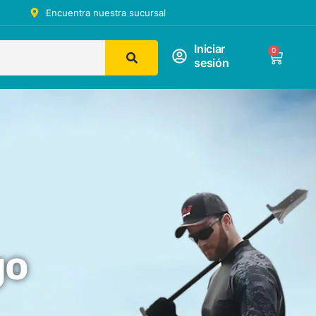
Encuentra nuestra sucursal
Iniciar
0
sesión
go